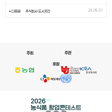
25.05.31
다음글
주식회사 도시곳간
주관
주최
후원