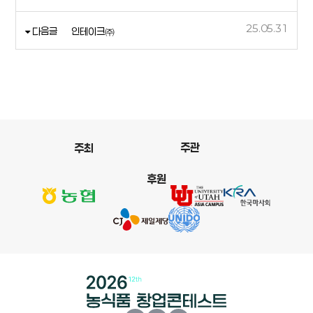
25.05.31
다음글
인테이크㈜
주관
주최
후원